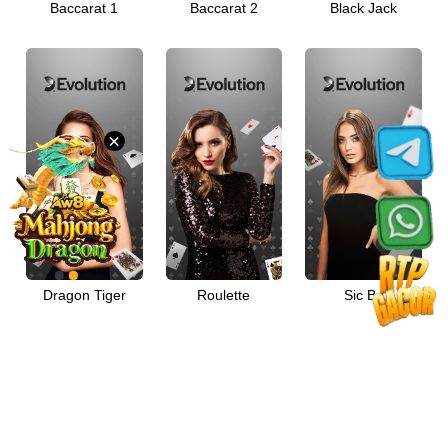
Baccarat 1
Baccarat 2
Black Jack
Unduh
VIP
×
Afiliasi
Dragon Tiger
Roulette
Sic Bo