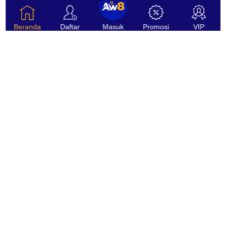
Beranda
Daftar
Masuk
Promosi
VIP
AceWin8 menawarkan berbagai macam produk dengan kualitas terbaik
kepada para pemain kami. Tim Dukungan Pelanggan kami tersedia untuk
membantu Anda 24 jam sehari. Semua informasi pribadi akan
diperlakukan dan disimpan dengan cara yang paling ketat dan paling
rahasia.
Hak Cipta AceWin8 © 2026. Seluruh hak cipta.
AW8INDO - Situs Slot Server Luar Negeri
Terpercaya di Indonesia
AW8INDO adalah situs judi slot server luar negeri yang
menghadirkan keseruan dan keuntungan besar. Situs kami
juga menghadirkan link alternatif yang memudahkan para
pemain menikmati seluruh game slot server Myanmar anti lag.
Selain itu, 1.800+ game slot server Eropa yang tersedia
memiliki Winrate yang tinggi, sehingga sangat mudah Maxwin
meskipun hanya satu kali spin. Untuk membuat para pemain
merasa aman dan nyaman, AW8INDO tentu sudah memiliki
lisensi resmi.
Jadi Anda tidak lagi perlu khawatir saat ingin melakukan
registrasi di situs judi online kami. Ini akan menjadi pengalaman
bermain slot server Kamboja paling seru dan menguntungkan
yang pernah ada!