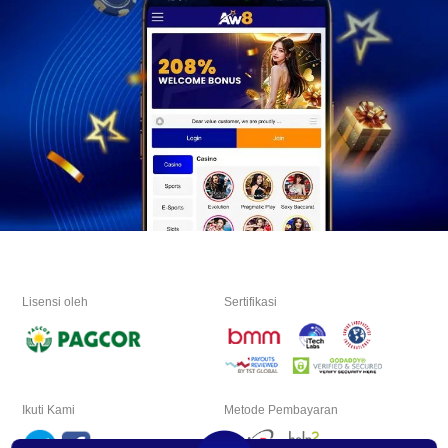
Lisensi oleh
Sertifikasi
Ikuti Kami
Metode Pembayaran