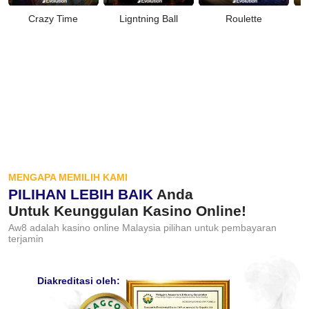
Crazy Time
Ligntning Ball
Roulette
MENGAPA MEMILIH KAMI
PILIHAN LEBIH BAIK
Anda
Untuk Keunggulan Kasino Online!
Aw8 adalah kasino online Malaysia pilihan untuk pembayaran
terjamin
Diakreditasi oleh: