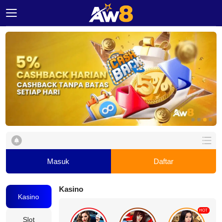
Beranda
Promosi
Duta
Hubungi
Papan
Peringkat
Masuk
Daftar
Bahasa
Kasino
Kasino
Desktop
HOT
Slot