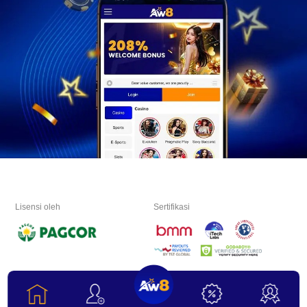
Lisensi oleh
Sertifikasi
Ikuti Kami
Metode Pembayaran