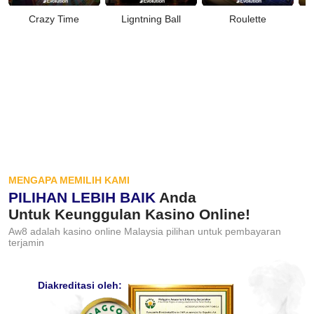
Crazy Time
Ligntning Ball
Roulette
MENGAPA MEMILIH KAMI
PILIHAN LEBIH BAIK
Anda
Untuk Keunggulan Kasino Online!
Aw8 adalah kasino online Malaysia pilihan untuk pembayaran
terjamin
Diakreditasi oleh: