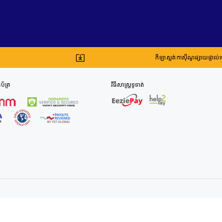
កីឡា
ស្លត់
កាស៊ីណូផ្សាយផ្ទាល់
ហ
នប័ត្រ
វិធីសាស្រ្តទូទាត់