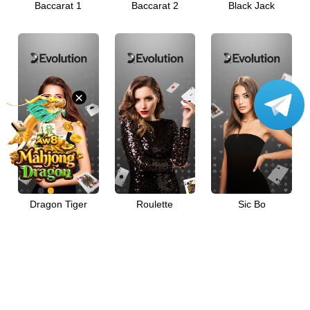
Baccarat 1
Baccarat 2
Black Jack
ដោនឡូដ
វីអាយភី
×
ភ្នាក់ងារ
Dragon Tiger
Roulette
Sic Bo