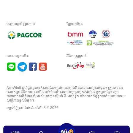
ចេញអាជ្ញាប័ណ្ណដោយ
វិញ្ញាបនប័ត្រ
មកតាមពូកយើង
វិធីសាស្រ្តទូទាត់
AceWin8 ផ្តល់ជូននូវការកំសាន្តដ៏សម្បូរបែបជាមួយនឹងគុណភាពខ្ពស់បំផុត។ ក្រុមការងារ
សេវាកម្មអតិថិជនរបស់យើង នៅចាំដោះស្រាយបញ្ហាជូនអ្នក24ម៉ោង ក្នុងមួយថ្ងៃ។ សូម
ធានាថារាល់ព័ត៌មានទាំងអស់ ត្រូវបានរៀបចំ និងរក្សាទុក យ៉ាងយកចិត្តទុកដាក់ ប្រកបដោយ
សុវត្ថិភាពខ្ពស់បំផុត។
រក្សាសិទ្ធិគ្រប់យ៉ាង AceWin8 © 2026