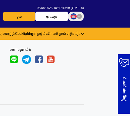
08/08/2026 10:39:41am (GMT+8)
ចូល
ចុះឈ្មោះ
្គេមបាញ់ត្រី
Cockfight
ឆ្នោត
ប្រម៉ូសិន
វីអាយភី
ភ្នាក់ងារ
ច្រើនទៀត
មកតាមពូកយើង
ទំនាក់ទំនងយើងខ្ញុំ