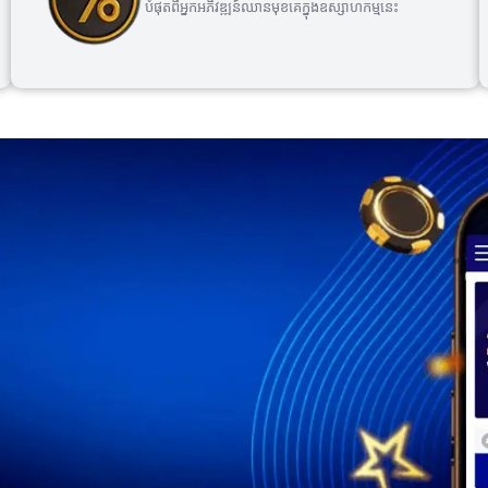
បំផុតពីអ្នកអភិវឌ្ឍន៍ឈានមុខគេក្នុងឧស្សាហកម្មនេះ