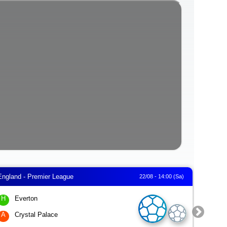
England - Premier League
England
22/08 - 14:00 (Sa)
H
Everton
H
No
A
Crystal Palace
A
Le