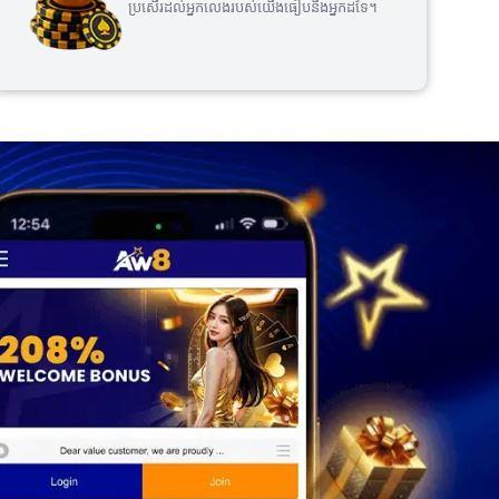
ប្រសើរ​ដល់អ្នកលេងរបស់​យើង​ធៀប​នឹង​អ្នក​ដទៃ។