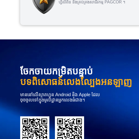
ហ្វីលីពីន និងគ្រប់គ្រងសាជីវកម្ម PAGCOR ។
ចែកចាយកម្រិតបន្ទាប់
បទពិសោធន៍លេងល្បែងអនឡាញ
មាននៅលើស្មាតហ្វូន Android និង Apple ដែល
ចុចចូលទៅក្នុងមូលដ្ឋានអ្នកលេងធំជាង។