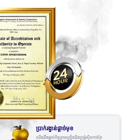
ប្រាក់រង្វាន់ផ្តាច់មុខ
យើង​នឹង​ផ្តល់​កិច្ច​ព្រម​ព្រៀង​និង​ប្រម៉ូសិនកាន់​តែ​