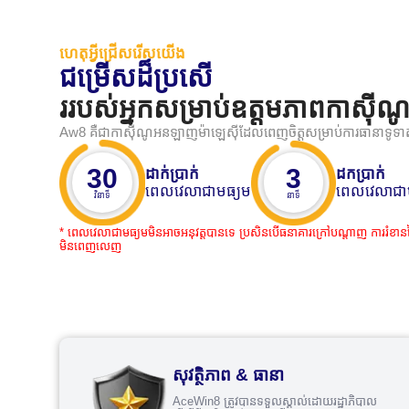
ហេតុអ្វីជ្រើសរើសយើង
ជម្រើសដ៏ប្រសើ
ររបស់អ្នកសម្រាប់ឧត្តមភាពកាស៊
Aw8 គឺជាកាស៊ីណូអនឡាញម៉ាឡេស៊ីដែលពេញចិត្តសម្រាប់ការធានាទូទាត់
30
3
ដាក់ប្រាក់
ដកប្រាក់
ពេលវេលាជាមធ្យម
ពេលវេលាជា
វិនាទី
នាទី
* ពេលវេលាជាមធ្យមមិនអាចអនុវត្តបានទេ ប្រសិនបើធនាគារក្រៅបណ្តាញ ការរំខាននៃក
មិនពេញលេញ
សុវត្ថិភាព & ធានា
AceWin8 ត្រូវបានទទួលស្គាល់ដោយរដ្ឋាភិបាល