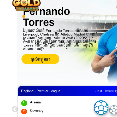
ទូតសុច្ឆន្ទៈ
Fernando
Torres
វីរបុរសបាល់ទាត់ Fernando Torres អតីតរបស់
Liverpool, Chelsea និង Atletico Madrid បានដាក់
ក្រដាសលើកិច្ចព្រមព្រៀងជាមួយ Aw8 (2020/21) ។
Aw8 មានក្តីសង្ឃឹមខ្ពស់ថាការចុះហត្ថលេខារបស់កីឡាករ
Torres នឹងពង្រឹងកិត្តិយសរបស់ខ្លួនជាវេទិកាកម្សាន្តដ៏
កំពូលនៅអាស៊ី។
ភ្នាល់ឥឡូវនេះ
England - Premier League
21/08 - 19:00 (Fr
H
Arsenal
A
Coventry