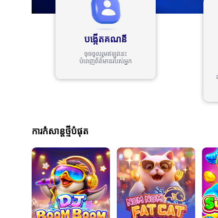
បង្កើតគណនី
ចុចចូលរួមឥឡូវនេះ
បំពេញព័ត៌មានរបស់អ្នក
ការកំសាន្តថ្មីបំផុត