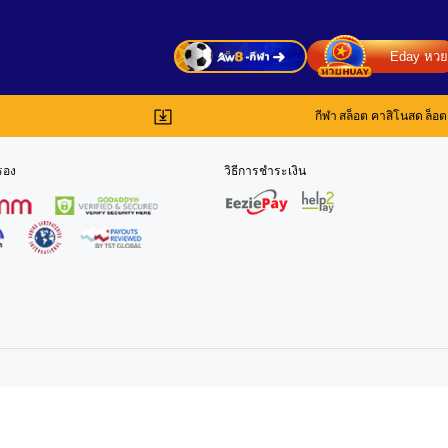
Eday หว
กีฬา
สล็อต
คาสิโนสด
ล็อต
รอง
วิธีการชำระเงิน