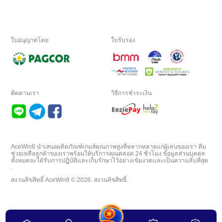
ใบอนุญาตโดย
ใบรับรอง
ติดตามเรา
วิธีการชำระเงิน
AceWin8 นำเสนอผลิตภัณฑ์เกมส์คุณภาพสูงที่หลากหลายแก่ผู้เล่นของเรา ทีม
ช่วยเหลือลูกค้าของเราพร้อมให้บริการคุณตลอด 24 ชั่วโมง ข้อมูลส่วนบุคคล
ทั้งหมดจะได้รับการปฏิบัติและเก็บรักษาไว้อย่างเข้มงวดและเป็นความลับที่สุด
.
สงวนลิขสิทธิ์ AceWin8 © 2026. สงวนลิขสิทธิ์.