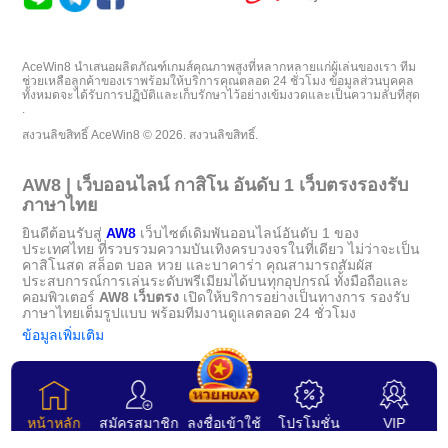
AceWin8 นำเสนอผลิตภัณฑ์เกมส์คุณภาพสูงที่หลากหลายแก่ผู้เล่นของเรา ทีม
ช่วยเหลือลูกค้าของเราพร้อมให้บริการคุณตลอด 24 ชั่วโมง ข้อมูลส่วนบุคคล
ทั้งหมดจะได้รับการปฏิบัติและเก็บรักษาไว้อย่างเข้มงวดและเป็นความลับที่สุด
.
สงวนลิขสิทธิ์ AceWin8 © 2026. สงวนลิขสิทธิ์.
AW8 | เว็บออนไลน์ กาสิโน อันดับ 1 เว็บตรงรองรับ
ภาษาไทย
ยินดีต้อนรับสู่
AW8
เว็บไซต์เดิมพันออนไลน์อันดับ 1 ของ
ประเทศไทย ที่รวบรวมความบันเทิงครบวงจรในที่เดียว ไม่ว่าจะเป็น
คาสิโนสด สล็อต บอล หวย และบาคาร่า คุณสามารถสัมผัส
ประสบการณ์การเล่นระดับพรีเมียมได้บนทุกอุปกรณ์ ทั้งมือถือและ
คอมพิวเตอร์
AW8 เว็บตรง
เปิดให้บริการอย่างเป็นทางการ รองรับ
ภาษาไทยเต็มรูปแบบ พร้อมทีมงานดูแลตลอด 24 ชั่วโมง
ข้อมูลเพิ่มเติม
หน้าหลัก
สมัครสมาชิก
ลงชื่อเข้าใช้
โปรโมชั่น
VIP