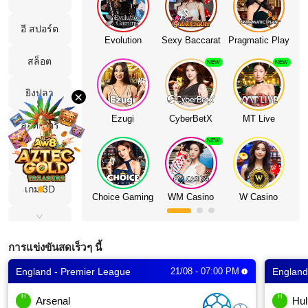
อี สปอร์ต
ภาษา
Evolution
Sexy Baccarat
Pragmatic Play
สล็อต
NEW
NEW
เด
สก์ท็อป
ยิงปลา
×
ดาวน์โหลด
Ezugi
CyberBetX
MT Live
ล็อตเตอรี่
NEW
VIP
โป๊กเกอร์
พันธมิตร
เกม 3D
Choice Gaming
WM Casino
W Casino
ไก่ชน
การแข่งขันสดเร็วๆ นี้
เกมด่วน
England - Premier League
21/08 - 07:00 PM
England
TV
H
H
Arsenal
Hul