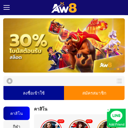
หน้า
แรก
โปร
โม
ชั่น
แอม
บา
สเด
อร์
ติดต่อ
ลงชื่อเข้าใช้
สมัครสมาชิก
เรา
×
ลีดเดอร์
คาสิโน
บอร์ด
คาสิโน
HOT
HOT
รางวัล
กีฬา