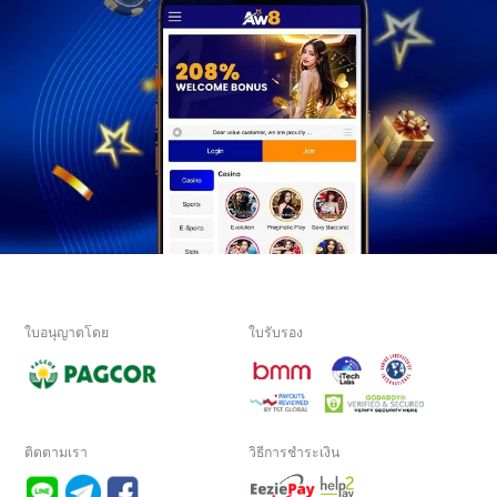
ใบอนุญาตโดย
ใบรับรอง
ติดตามเรา
วิธีการชำระเงิน