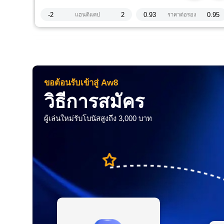
-2
2
0.93
0.95
แฮนดิแคป
ราคาต่อรอง
ขอต้อนรับเข้าสู่ Aw8
วิธีการสมัคร
ผู้เล่นใหม่รับโบนัสสูงถึง 3,000 บาท