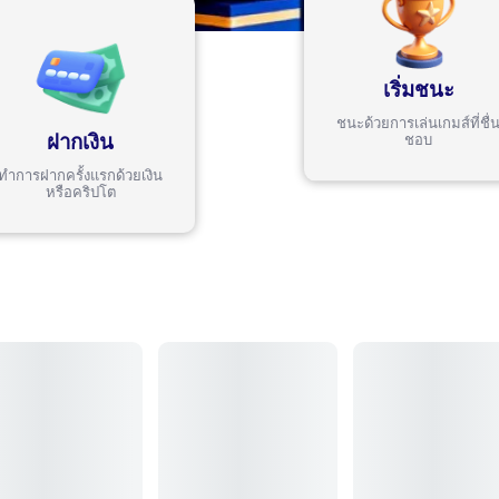
เริ่มชนะ
ชนะด้วยการเล่นเกมส์ที่ชื่
ฝากเงิน
ชอบ
ทำการฝากครั้งแรกด้วยเงิน
หรือคริปโต