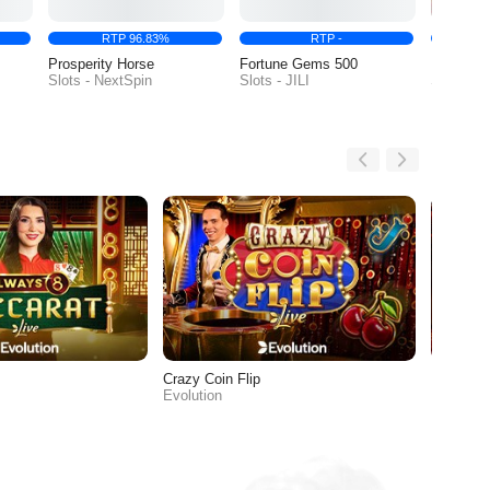
RTP
96.83%
RTP
-
Prosperity Horse
Fortune Gems 500
Dragon C
Slots
-
NextSpin
Slots
-
JILI
Slots
-
A
Crazy Coin Flip
Funky T
Evolution
Evolutio