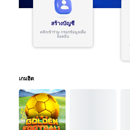
สร้างบัญชี
คลิกเข้าร่วม กรอกข้อมูลเพื่อ
ล็อคอิน
เกมฮิต