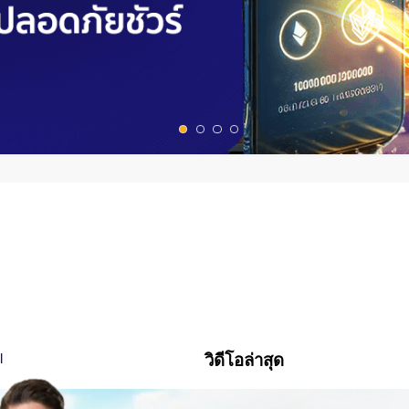
l
วิดีโอล่าสุด