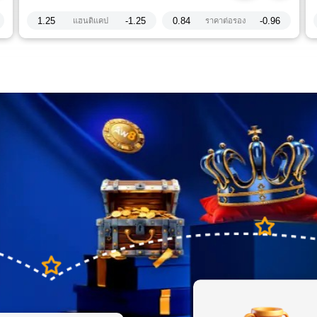
1.25
-1.25
0.84
-0.96
แฮนดิแคป
ราคาต่อรอง