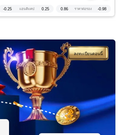
-0.25
0.25
0.86
-0.98
-0.25
แฮนดิแคป
ราคาต่อรอง
ลงทะเบียนตอนนี้