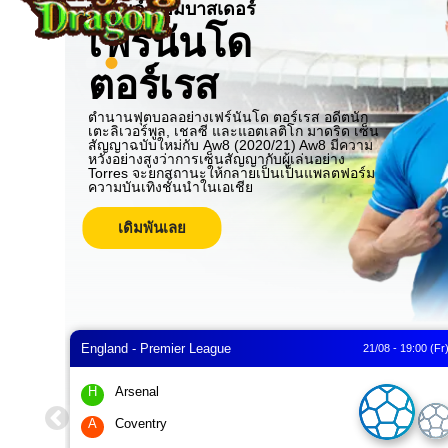
แบรนด์ แอมบาสเดอร์
เฟร์นันโด
ตอร์เรส
ตำนานฟุตบอลอย่างเฟร์นันโด ตอร์เรส อดีตนัก
เตะลิเวอร์พูล, เชลซี และแอตเลติโก มาดริด เซ็น
สัญญาฉบับใหม่กับ Aw8 (2020/21) Aw8 มีความ
หวังอย่างสูงว่าการเซ็นสัญญากับผู้เล่นอย่าง
Torres จะยกสถานะให้กลายเป็นเป็นแพลตฟอร์ม
ความบันเทิงชั้นนำในเอเชีย
เดิมพันเลย
England - Premier League
21/08 - 19:00 (Fr
H
Arsenal
A
Coventry