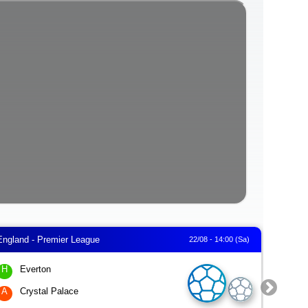
England - Premier League
England
22/08 - 14:00 (Sa)
H
Everton
H
No
A
Crystal Palace
A
Le