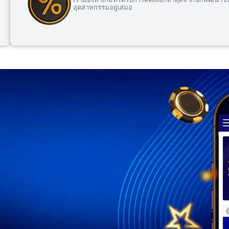
อุตสาหกรรมอยู่เสมอ