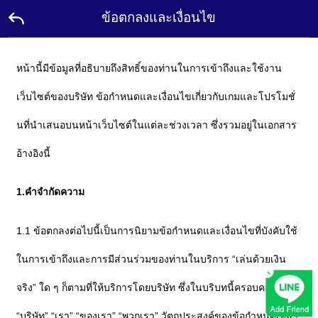
ข้อตกลงและเงื่อนไข
หน้า
หน้านี้มีข้อมูลที่อธิบายถึงสิทธิ์ของท่านในการเข้าถึงและใช้งาน
แรก
เว็บไซต์ของบริษัท ข้อกำหนดและเงื่อนไขเกี่ยวกับเกมและโปรโมชั่
โปร
โม
นที่นำเสนอบนหน้าเว็บไซต์ในแต่ละช่วงเวลา ซึ่งรวมอยู่ในเอกสาร
ชั่น
อ้างอิงนี้
แอม
บา
สเด
1.คำจำกัดความ
อร์
ติดต่อ
1.1 ข้อตกลงต่อไปนี้เป็นการนิยามข้อกำหนดและเงื่อนไขที่บังคับใช้
เรา
ในการเข้าถึงและการมีส่วนร่วมของท่านในบริการ “เล่นด้วยเงิน
×
ลีดเดอร์
บอร์ด
จริง” ใด ๆ ก็ตามที่ให้บริการโดยบริษัท ซึ่งในบริบทนี้ครอบคลุมคำว่า
รางวัล
“บริษัท” “เรา” “ของเรา” “พวกเรา” วัตถุประสงค์ของข้อกำหนดเหล่า