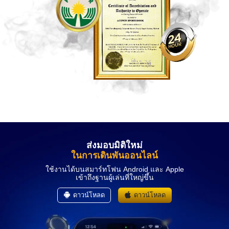
ส่งมอบมิติใหม่
ในการเดินพันออนไลน์
ใช้งานได้บนสมาร์ทโฟน Android และ Apple
เข้าถึงฐานผู้เล่นที่ใหญ่ขึ้น
ดาวน์โหลด
ดาวน์โหลด