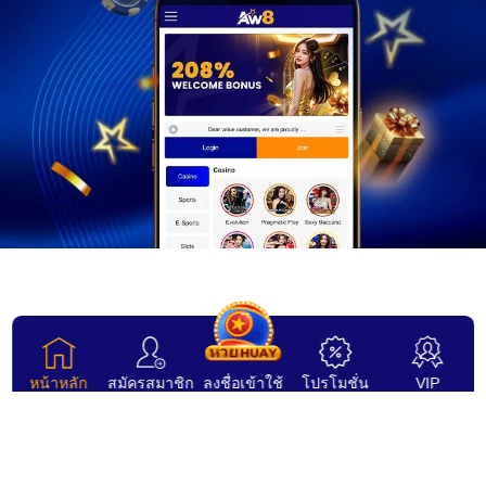
ใบอนุญาตโดย
ใบรับรอง
หน้าหลัก
สมัครสมาชิก
ลงชื่อเข้าใช้
โปรโมชั่น
VIP
ติดตามเรา
วิธีการชำระเงิน