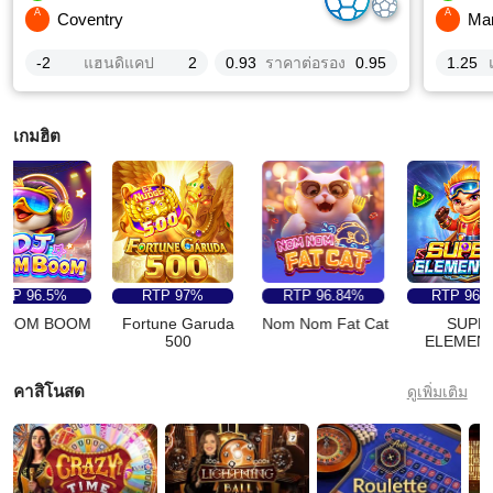
A
A
Coventry
Man
-2
แฮนดิแคป
2
0.93
ราคาต่อรอง
0.95
1.25
เกมฮิต
P
96.5%
RTP
97%
RTP
96.84%
RTP
96.5%
OOM BOOM
Fortune Garuda
Nom Nom Fat Cat
SUPER
500
ELEMENTS
คาสิโนสด
ดูเพิ่มเติม