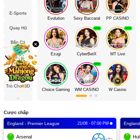
Ngữ
E-Sports
Máy
Evolution
Sexy Baccarat
PP CASINO
Tính
Quay Hũ
NEW
NEW
Tải
Về
Bắn Cá
×
VIP
Ezugi
CyberBetX
MT Live
Xổ Số
NEW
Đại
Đánh Bài
Lý
Trò Chơi 3D
Choice Gaming
WM CASINO
W Casino
Đá Gà
Cược chấp
Trò Chơi
Nhanh
England - Premier League
21/08 - 07:00 PM
England
TV
H
H
Arsenal
Hul