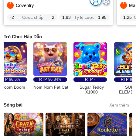
A
A
Coventry
Man
-2
Cược chấp
2
1.93
Tỷ lệ cược
1.95
1.25
Trò Chơi Hấp Dẫn
TP
96.5%
RTP
96.84%
RTP
-
RTP
96.5
Boom Boom
Nom Nom Fat Cat
Sugar Teddy
SUPER
X1000
ELEMENTS
Sòng bài
Xem thêm