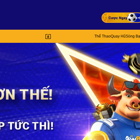
Thể Thao
Quay Hũ
Sòng B