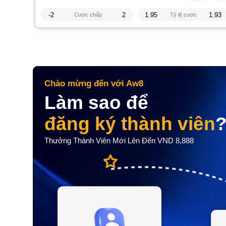
-2
2
1.95
1.93
Cược chấp
Tỷ lệ cược
Chào mừng đến với Aw8
Làm sao để
đăng ký thành viên
Thưởng Thành Viên Mới Lên Đến VND 8,888