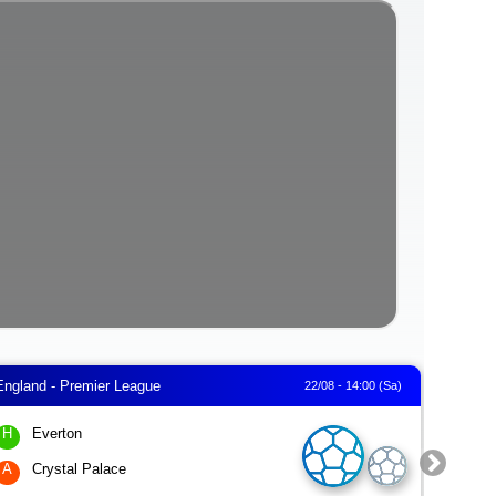
England - Premier League
England
22/08 - 14:00 (Sa)
H
Everton
H
No
A
Crystal Palace
A
Le