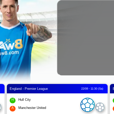
England - Premier League
)
22/08 - 11:30 (Sa)
H
Hull City
A
Manchester United