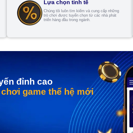
Lựa chọn tinh tế
Chúng tôi luôn tìm kiếm và cung cấp những
trò chơi được tuyển chọn từ các nhà phát
triển hàng đầu trong ngành.
uyến đỉnh cao
 chơi game thế hệ mới