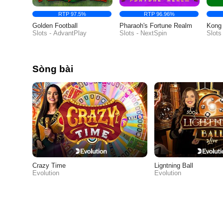
RTP
97.5%
RTP
96.96%
 Super
Golden Football
Pharaoh's Fortune Realm
Kong 
Slots
-
AdvantPlay
Slots
-
NextSpin
Slots
lay
Sòng bài
Crazy Time
Ligntning Ball
Evolution
Evolution