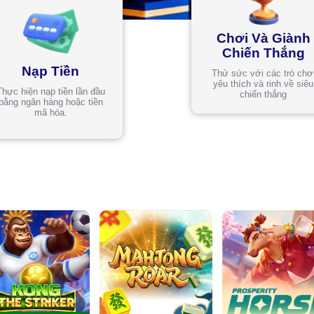
Chơi Và Giành
Chiến Thắng
Nạp Tiền
Thử sức với các trò chơ
yêu thích và rinh về siêu
Thực hiện nạp tiền lần đầu
chiến thắng
bằng ngân hàng hoặc tiền
mã hóa.