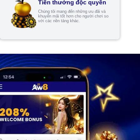
Tiền thưởng độc quyền
Chúng tôi mang đến những ưu đãi và
khuyến mãi tốt hơn cho người chơi so
với các nền tảng khác.