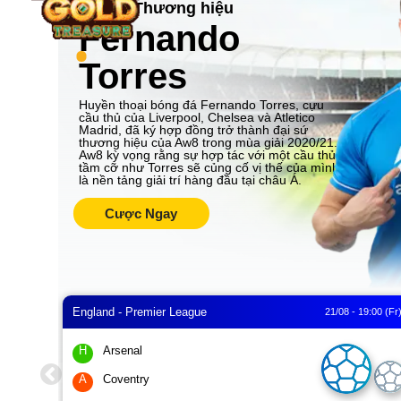
Đại sứ Thương hiệu
Fernando
Torres
Huyền thoại bóng đá Fernando Torres, cựu
cầu thủ của Liverpool, Chelsea và Atletico
Madrid, đã ký hợp đồng trở thành đại sứ
thương hiệu của Aw8 trong mùa giải 2020/21.
Aw8 kỳ vọng rằng sự hợp tác với một cầu thủ
tầm cỡ như Torres sẽ củng cố vị thế của mình
là nền tảng giải trí hàng đầu tại châu Á.
Cược Ngay
England - Premier League
21/08 - 19:00 (Fr
H
Arsenal
A
Coventry