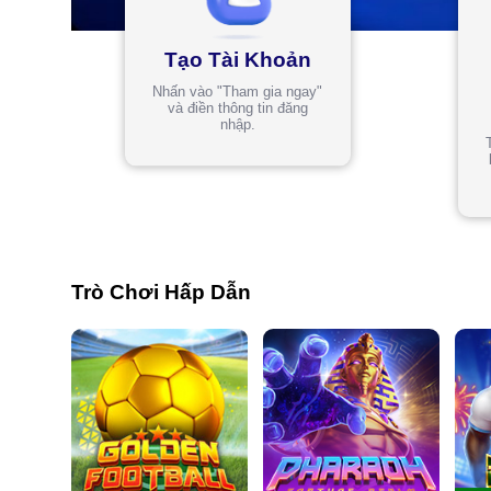
Tạo Tài Khoản
Nhấn vào "Tham gia ngay"
và điền thông tin đăng
nhập.
Trò Chơi Hấp Dẫn