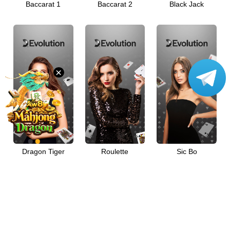
语
Baccarat 1
Baccarat 2
Black Jack
言
PC
版
下
载
×
VIP
代
理
Dragon Tiger
Roulette
Sic Bo