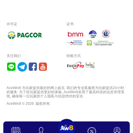
许可证
证书
关注我们
转账方式
AceWin8 为玩家提供最好的网上娱乐. 我们的专业客服将为玩家提供24小时
的服务. 为了给玩家提供更好的体验, AceWin8采用了最高科技的信息管理系
统, 确保每一位玩家的个人隐私与信息绝对的安全.
AceWin8 © 2026. 版权所有.