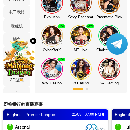
语
言
电子竞技
PC
Evolution
Sexy Baccarat
Pragmatic Play
版
老虎机
NEW
NEW
下
捕鱼
载
×
CyberBetX
MT Live
Choice Gaming
彩票
VIP
NEW
扑克
代
理
3D游戏
WM Casino
W Casino
SA Gaming
斗鸡
即将举行的直播赛事
快速游戏
England - Premier League
21/08 - 07:00 PM
England
即时比分
H
H
Arsenal
Hul