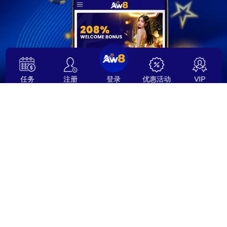
任务
注册
登录
优惠活动
VIP
许可证
证书
关注我们
转账方式