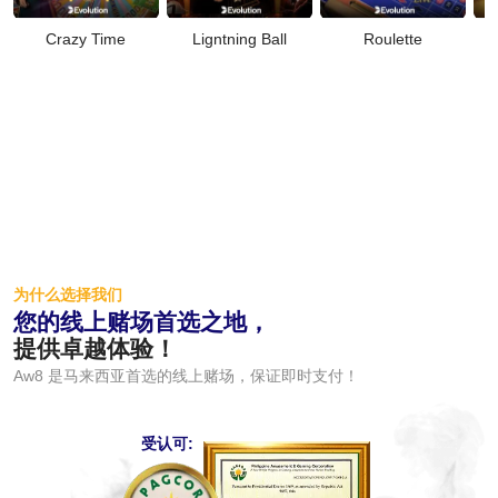
Crazy Time
Ligntning Ball
Roulette
为什么选择我们
您的线上赌场首选之地，
提供卓越体验！
Aw8 是马来西亚首选的线上赌场，保证即时支付！
受认可: