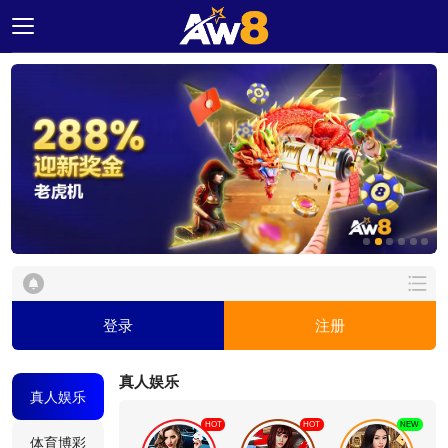
主
页
面
优
惠
活
动
品
牌
大
使
登录
注册
联
系
真人娱乐
我
真人娱乐
们
HOT
HOT
NEW
体育博彩