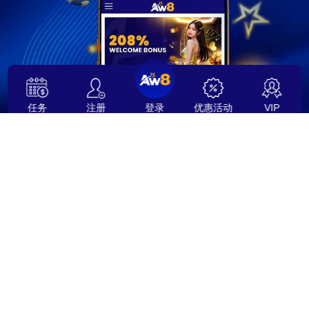
任务
注册
登录
优惠活动
VIP
许可证
证书
关注我们
转账方式